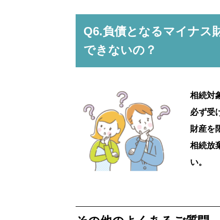
Q6.負債となるマイナ
できないの？
相続対
必ず受
財産を
相続放
い。